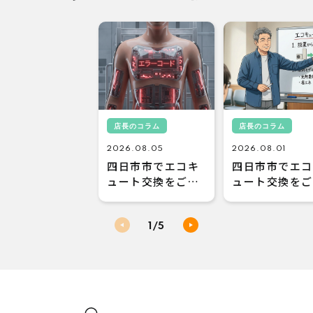
店長のコラム
店長のコラム
2026.08.05
2026.08.01
四日市市でエコキ
四日市市でエコ
ュート交換をご検
ュート交換をご
討の方へ！エコキ
討の方へ！メー
ュートのエラーコ
ー修理と本体交
ードが出たらどう
換、どちらがお
1
/5
する？
得？