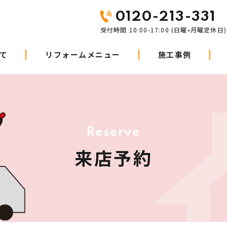
0120-213-331
受付時間 10:00-17:00 (日曜•月曜定休日)
て
リフォームメニュー
施工事例
R
e
s
e
r
v
e
来
店
予
約