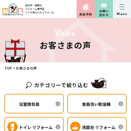
お問い
来店予約
Menu
合わせ
V
o
i
c
e
お
客
さ
ま
の
声
TOP
お客さまの声
カテゴリーで絞り込む
浴室換気扇
食器洗い乾燥機
トイレ リフォーム
洗面台 リフォーム