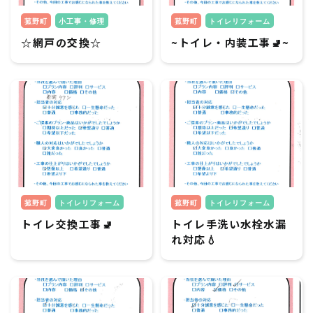
菰野町
小工事・修理
菰野町
トイレリフォーム
☆網戸の交換☆
~トイレ・内装工事🚽~
菰野町
トイレリフォーム
菰野町
トイレリフォーム
トイレ交換工事🚽
トイレ手洗い水栓水漏
れ対応💧