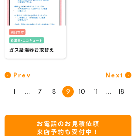
四日市市
給湯器･エコキュート
ガス給湯器お取替え
Prev
Next
1
...
7
8
9
10
11
...
18
お電話のお見積依頼
来店予約も受付中！