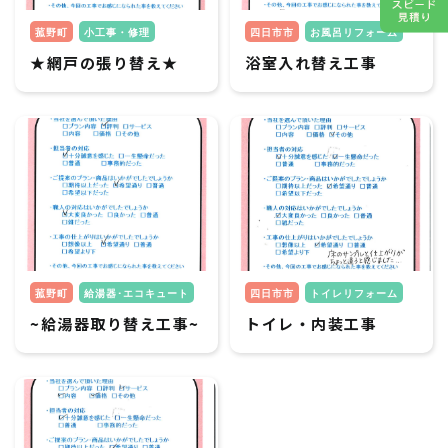
菰野町
小工事・修理
四日市市
お風呂リフォーム
★網戸の張り替え★
浴室入れ替え工事
菰野町
給湯器･エコキュート
四日市市
トイレリフォーム
~給湯器取り替え工事~
トイレ・内装工事