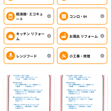
給湯器･ エコキュ
コンロ・IH
ート
キッチン リフォー
お風呂 リフォーム
ム
レンジフード
小工事・修理