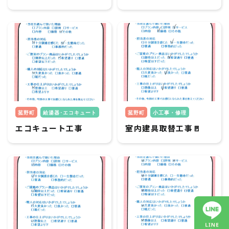
菰野町
給湯器･エコキュート
菰野町
小工事・修理
エコキュート工事
室内建具取替工事🚪