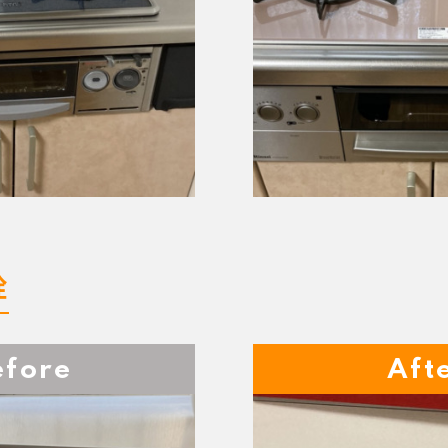
栓
efore
Aft