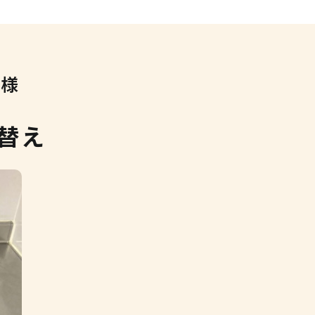
T様
替え