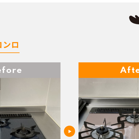
コンロ
efore
Aft