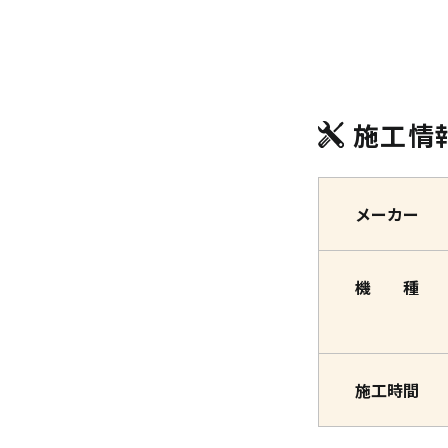
施工情
メーカー
機 種
施工時間