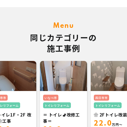
Menu
同じカテゴリーの
施工事例
市市
いなべ市
四日市市
レリフォーム
トイレリフォーム
トイレリフォーム
トイレ1F・2F 改
＝ トイレ🚽改修工
❀ 2Fトイレ改装
22.0
❀工事
事＝