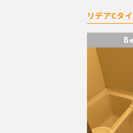
リデアCタ
B