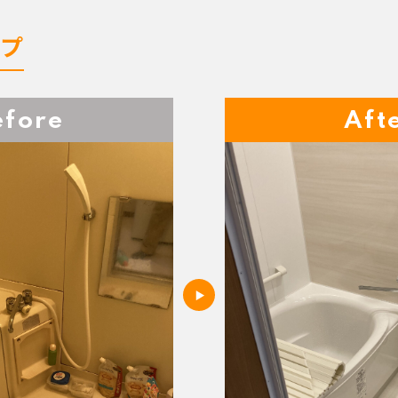
イプ
efore
Aft