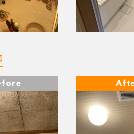
扇
efore
Aft