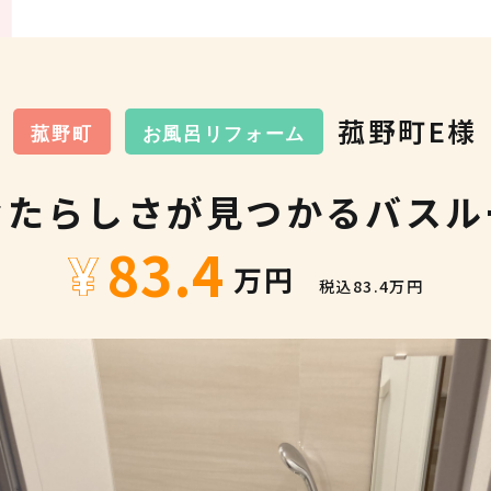
菰野町E様
菰野町
お風呂リフォーム
なたらしさが見つかるバスル
83.4
税込83.4万円