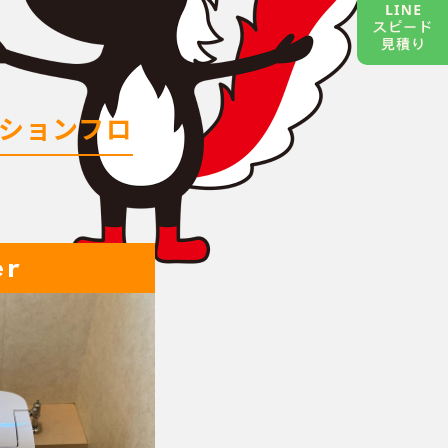
ションフロ
er