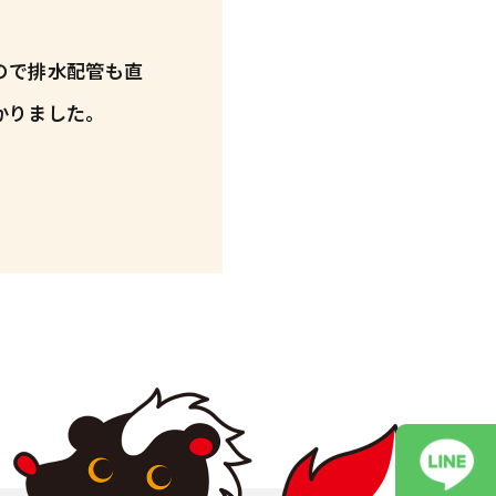
ので排水配管も直
かりました。