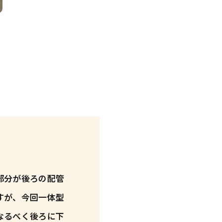
部分が後ろの配管
すが、今回一体型
なるべく後ろに下