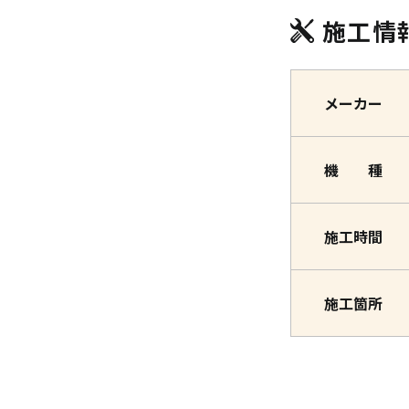
施工情
メーカー
機 種
施工時間
施工箇所