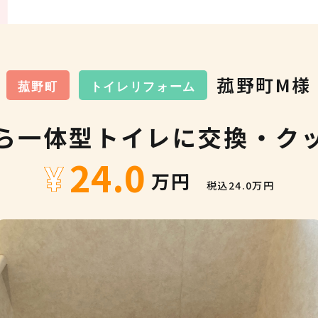
菰野町M様
菰野町
トイレリフォーム
ら一体型トイレに交換・クッ
24.0
税込24.0万円