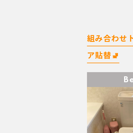
組み合わせ
ア貼替🚽
B