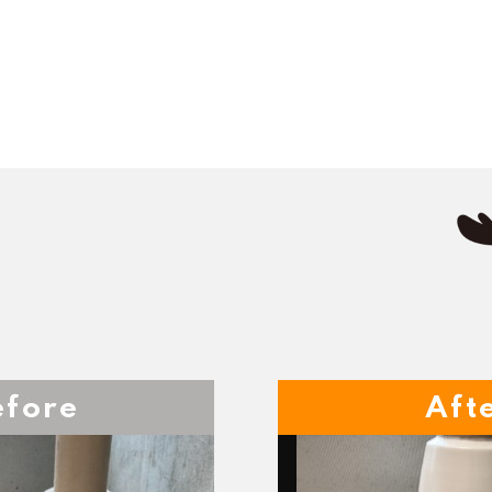
efore
Aft