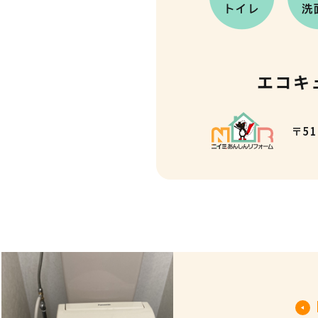
エコキ
〒51