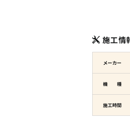
施工情
メーカー
機 種
施工時間